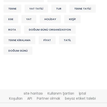
TEKNE
YAT TATİLİ
TUR
TEKNE TATİLİ
EGE
YAT
HOLİDAY
KEŞIF
ROTA
DOĞUM GÜNÜ ORGANIZASYON
TEKNE KİRALAMA
FİYAT
TATİL
DOĞUM GÜNÜ
site haritası
Kullanım Şartları
İptal
Koşulları
API
Partner olmak
beyaz etiket talebi