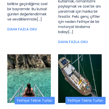
kutlamak, romantizmi
birlikte geçirdiğimiz özel
paylaşmak ve özel bir anı
bir bayramdır. Bu kutsal
yaratmak için harika bir
günleri değerlendirmek
fırsattır. Peki, genç çiftler
ve sevdiklerimizle[...]
için neden Fethiye'de bir
motoryat kiralama
DAHA FAZLA OKU
balayı[...]
DAHA FAZLA OKU
Fethiye Tekne Turları
Fethiye Tekne Turları