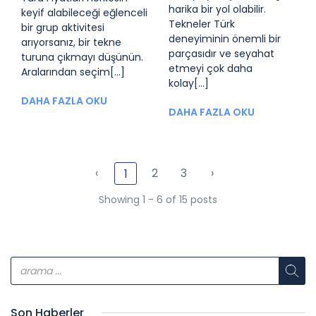
harika bir yol olabilir.
keyif alabileceği eğlenceli
Tekneler Türk
bir grup aktivitesi
deneyiminin önemli bir
arıyorsanız, bir tekne
parçasıdır ve seyahat
turuna çıkmayı düşünün.
etmeyi çok daha
Aralarından seçim[...]
kolay[...]
DAHA FAZLA OKU
DAHA FAZLA OKU
‹
2
3
›
1
Showing 1 - 6 of 15 posts
Son Haberler