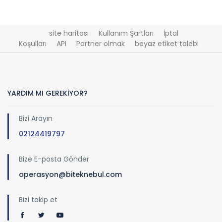
site haritası
Kullanım Şartları
İptal
Koşulları
API
Partner olmak
beyaz etiket talebi
YARDIM MI GEREKİYOR?
Bizi Arayın
02124419797
Bize E-posta Gönder
operasyon@biteknebul.com
Bizi takip et