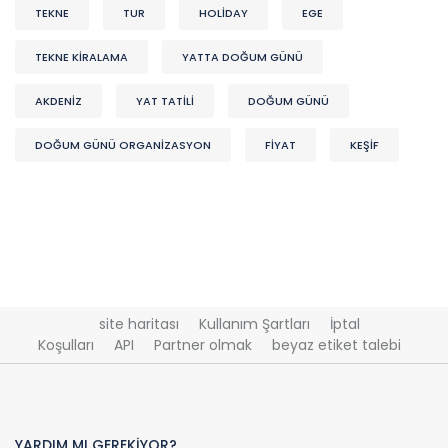
TEKNE
TUR
HOLİDAY
EGE
TEKNE KİRALAMA
YATTA DOĞUM GÜNÜ
AKDENIZ
YAT TATİLİ
DOĞUM GÜNÜ
DOĞUM GÜNÜ ORGANIZASYON
FİYAT
KEŞIF
site haritası
Kullanım Şartları
İptal
Koşulları
API
Partner olmak
beyaz etiket talebi
YARDIM MI GEREKİYOR?