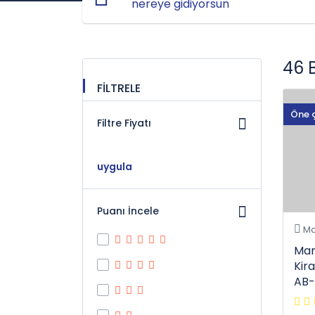
46 
FİLTRELE
Öne 
Filtre Fiyatı
uygula
Puanı İncele
Ma
Mar
Kir
AB-