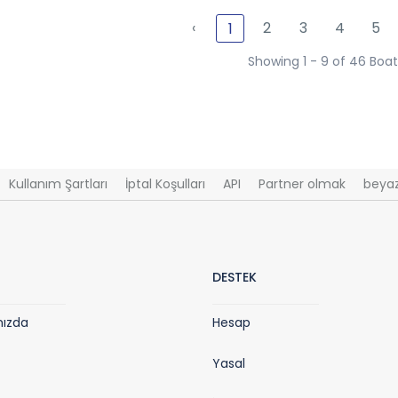
‹
2
3
4
5
1
Showing 1 - 9 of 46 Boat
Kullanım Şartları
İptal Koşulları
API
Partner olmak
beyaz
DESTEK
mızda
Hesap
Yasal