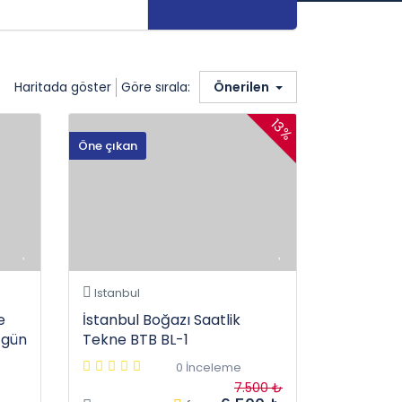
Haritada göster
Göre sırala:
Önerilen
13%
Öne çıkan
Istanbul
e
İstanbul Boğazı Saatlik
 gün
Tekne BTB BL-1
0 İnceleme
7.500 ₺