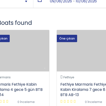
09/08/2026
10/08/2026
-
Boats found
çıkan
Öne çıkan
rmaris
Fethiye
maris Fethiye Kabin
Fethiye Marmaris Fethiy
alama 4 gece 5 gün BTB
Kabin Kiralama 7 gece 8
14
BTB AB-13
0 İnceleme
0 İnceleme