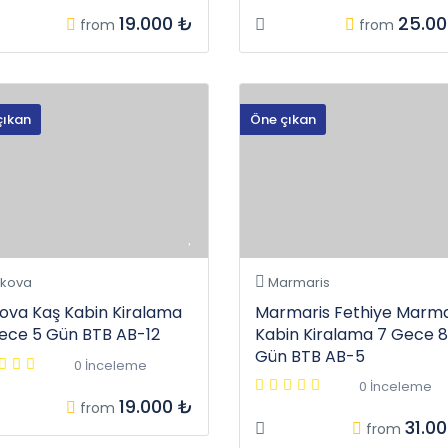
19.000 ₺
25.00
from
from
çıkan
Öne çıkan
kova
Marmaris
ova Kaş Kabin Kiralama
Marmaris Fethiye Marma
ece 5 Gün BTB AB-12
Kabin Kiralama 7 Gece 8
Gün BTB AB-5
0 İnceleme
0 İnceleme
19.000 ₺
from
31.0
from