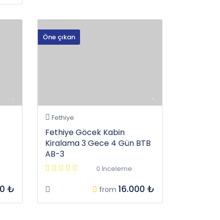
Öne çıkan
Fethiye
Fethiye Göcek Kabin
Kiralama 3 Gece 4 Gün BTB
AB-3
0 İnceleme
00 ₺
16.000 ₺
from