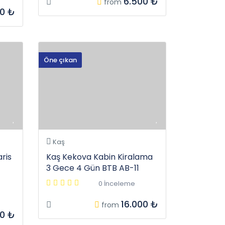
6.500 ₺
from
0 ₺
Öne çıkan
Kaş
ris
Kaş Kekova Kabin Kiralama
3 Gece 4 Gün BTB AB-11
0 İnceleme
16.000 ₺
from
00 ₺