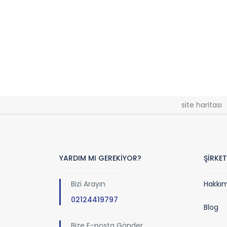
site haritası
YARDIM MI GEREKİYOR?
ŞİRKET
Bizi Arayın
Hakkı
02124419797
Blog
Bize E-posta Gönder