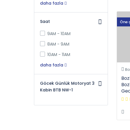
daha fazla
Saat
Öne 
9AM - 10AM
8AM - 9AM
10AM - 11AM
daha fazla
Bo
Boz
Göcek Günlük Motoryat 3
Boz
Kabin BTB NW-1
Gec