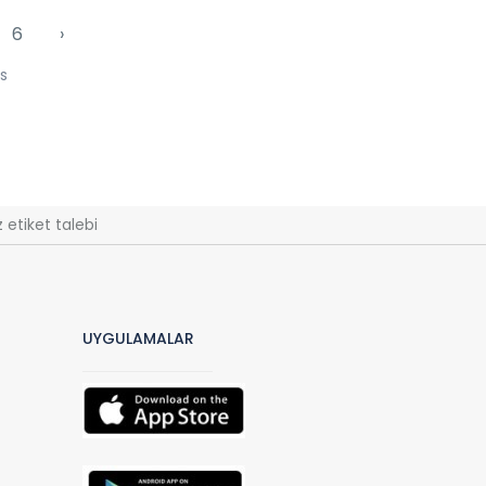
6
›
s
 etiket talebi
UYGULAMALAR