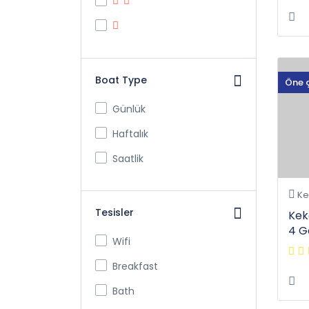
Boat Type
Öne 
Günlük
Haftalık
Saatlik
Ke
Tesisler
Kek
4 G
Wifi
Breakfast
Bath