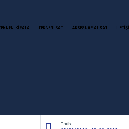
TEKNENI KIRALA
TEKNENI SAT
AKSESUAR AL SAT
İLETIŞ
Tarih