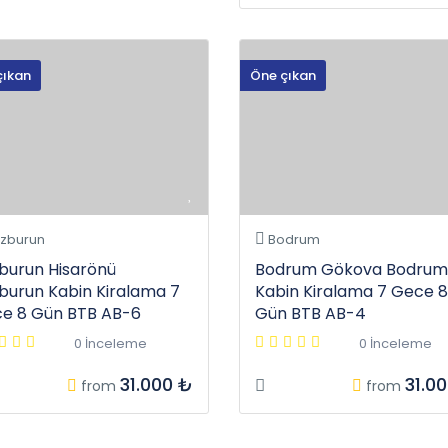
çıkan
Öne çıkan
zburun
Bodrum
burun Hisarönü
Bodrum Gökova Bodrum
burun Kabin Kiralama 7
Kabin Kiralama 7 Gece 8
e 8 Gün BTB AB-6
Gün BTB AB-4
0 İnceleme
0 İnceleme
31.000 ₺
31.0
from
from