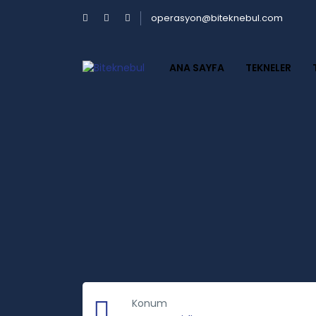
operasyon@biteknebul.com
ANA SAYFA
TEKNELER
Konum