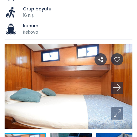
Grup boyutu
16 Kişi
konum
Kekova