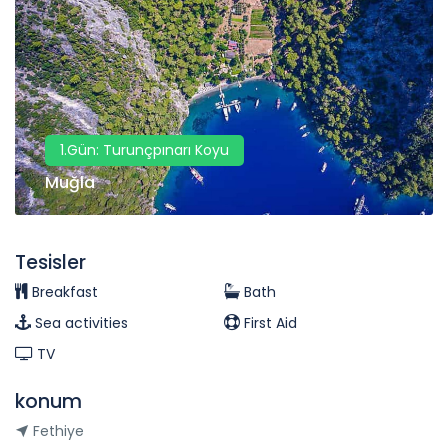
1.Gün: Turunçpınarı Koyu
Muğla
Tesisler
Breakfast
Bath
Sea activities
First Aid
TV
konum
Fethiye