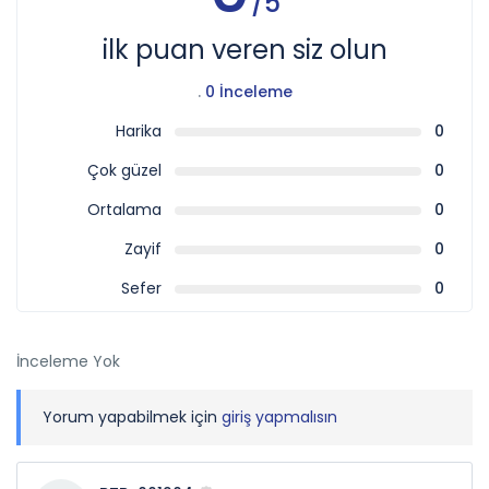
/5
ilk puan veren siz olun
.
0 İnceleme
Harika
0
Çok güzel
0
Ortalama
0
Zayif
0
Sefer
0
İnceleme Yok
Yorum yapabilmek için
giriş yapmalısın