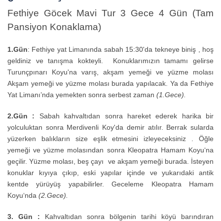
Fethiye
Göcek
Mavi Tur 3 Gece 4 Gün (Tam
Pansiyon Konaklama)
1.Gün
:
Fethiye yat
Limanında
sabah 15:30'da tekneye biniş , hoş
geldiniz ve tanışma kokteyli. Konuklarımızın tamamı gelirse
Turunçpınarı Koyu'na varış, akşam yemeği ve yüzme molası
Akşam yemeği ve yüzme molası burada yapılacak. Ya da Fethiye
Yat Limanı’nda yemekten sonra serbest zaman
(1.Gece).
2.Gün :
Sabah kahvaltıdan sonra hareket ederek harika bir
yolculuktan sonra Merdivenli Koy'da demir atılır. Berrak sularda
yüzerken balıkların size eşlik etmesini izleyeceksiniz . Öğle
yemeği ve yüzme molasından sonra
Kleopatra Hamam Koyu‘na
geçilir. Yüzme molası, beş çayı ve akşam yemeği burada. İsteyen
konuklar kıyıya çıkıp, eski yapılar içinde ve yukarıdaki antik
kentde yürüyüş yapabilirler. Geceleme Kleopatra Hamam
Koyu‘nda
(2.Gece).
3. Gün
:
Kahvaltıdan sonra bölgenin tarihi köyü barındıran