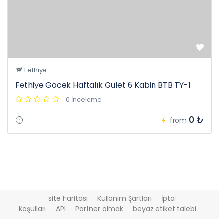
Fethiye
Fethiye Göcek Haftalık Gulet 6 Kabin BTB TY-1
0 İnceleme
0 ₺
from
site haritası
Kullanım Şartları
İptal
Koşulları
API
Partner olmak
beyaz etiket talebi