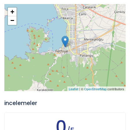
+
−
Leaflet
| ©
OpenStreetMap
contributors
incelemeler
0