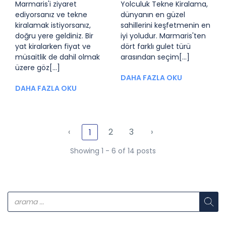
Marmaris'i ziyaret
Yolculuk Tekne Kiralama,
ediyorsanız ve tekne
dünyanın en güzel
kiralamak istiyorsanız,
sahillerini keşfetmenin en
doğru yere geldiniz. Bir
iyi yoludur. Marmaris'ten
yat kiralarken fiyat ve
dört farklı gulet türü
müsaitlik de dahil olmak
arasından seçim[...]
üzere göz[...]
DAHA FAZLA OKU
DAHA FAZLA OKU
‹
2
3
›
1
Showing 1 - 6 of 14 posts