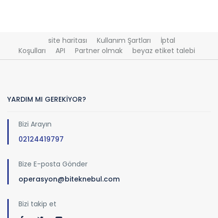
site haritası
Kullanım Şartları
İptal
Koşulları
API
Partner olmak
beyaz etiket talebi
YARDIM MI GEREKİYOR?
Bizi Arayın
02124419797
Bize E-posta Gönder
operasyon@biteknebul.com
Bizi takip et