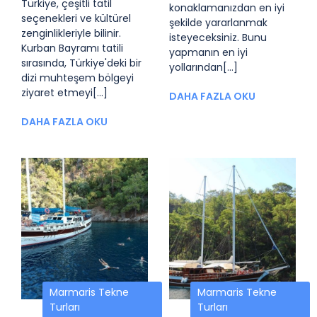
Türkiye, çeşitli tatil
konaklamanızdan en iyi
seçenekleri ve kültürel
şekilde yararlanmak
zenginlikleriyle bilinir.
isteyeceksiniz. Bunu
Kurban Bayramı tatili
yapmanın en iyi
sırasında, Türkiye'deki bir
yollarından[...]
dizi muhteşem bölgeyi
ziyaret etmeyi[...]
DAHA FAZLA OKU
DAHA FAZLA OKU
Marmaris Tekne
Marmaris Tekne
Turları
Turları