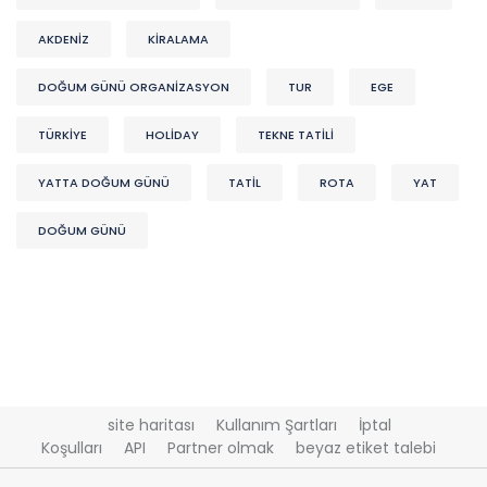
AKDENIZ
KİRALAMA
DOĞUM GÜNÜ ORGANIZASYON
TUR
EGE
TÜRKİYE
HOLİDAY
TEKNE TATİLİ
YATTA DOĞUM GÜNÜ
TATİL
ROTA
YAT
DOĞUM GÜNÜ
site haritası
Kullanım Şartları
İptal
Koşulları
API
Partner olmak
beyaz etiket talebi