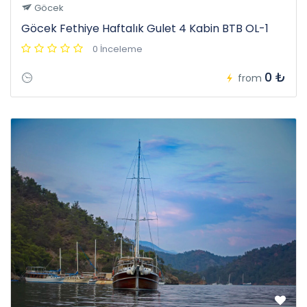
Göcek
Göcek Fethiye Haftalık Gulet 4 Kabin BTB OL-1
0 İnceleme
0 ₺
from