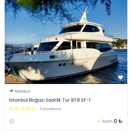
Istanbul
İstanbul Boğazı Saatlik Tur BTB SF-1
0 İnceleme
0 ₺
from