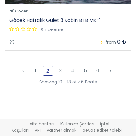
Göcek
Göcek Haftalık Gulet 3 Kabin BTB MK-1
0 İnceleme
0 ₺
from
‹
1
3
4
5
6
›
2
Showing 10 - 18 of 46 Boats
site haritası
Kullanım Şartları
İptal
Koşulları
API
Partner olmak
beyaz etiket talebi