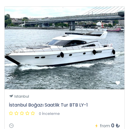
Istanbul
İstanbul Boğazı Saatlik Tur BTB LY-1
0 İnceleme
0 ₺
from