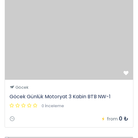
Göcek
Göcek Günlük Motoryat 3 Kabin BTB NW-1
0 İnceleme
0 ₺
from