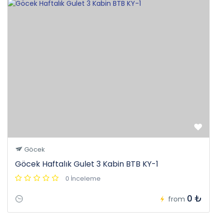
Göcek
Göcek Haftalık Gulet 3 Kabin BTB KY-1
0 İnceleme
0 ₺
from