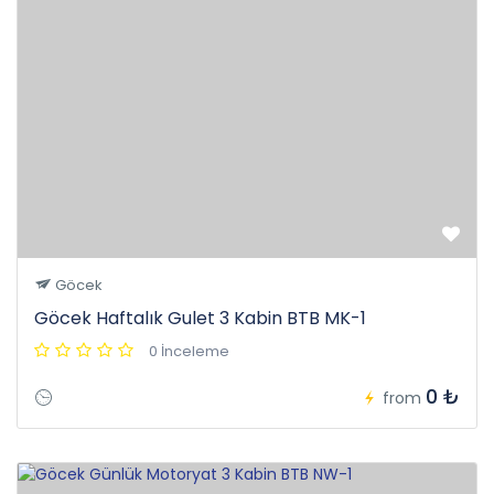
Göcek
Göcek Haftalık Gulet 3 Kabin BTB MK-1
0 İnceleme
0 ₺
from