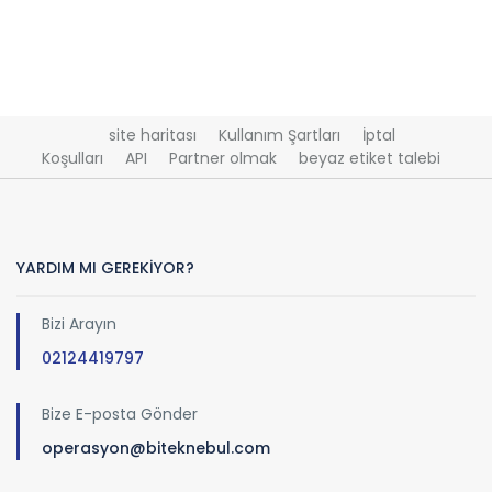
site haritası
Kullanım Şartları
İptal
Koşulları
API
Partner olmak
beyaz etiket talebi
YARDIM MI GEREKİYOR?
Bizi Arayın
02124419797
Bize E-posta Gönder
operasyon@biteknebul.com