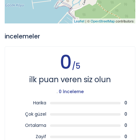
Leaflet
| ©
OpenStreetMap
contributors
incelemeler
0
/5
ilk puan veren siz olun
.
0 İnceleme
Harika
0
Çok güzel
0
Ortalama
0
Zayif
0