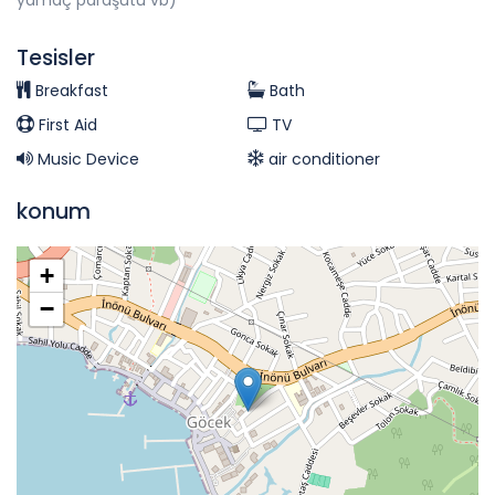
yamaç paraşütü vb)
Tesisler
Breakfast
Bath
First Aid
TV
Music Device
air conditioner
konum
+
−