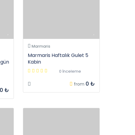
Marmaris
Marmaris Haftalık Gulet 5
 gün
Kabin
0 İnceleme
0 ₺
from
0 ₺