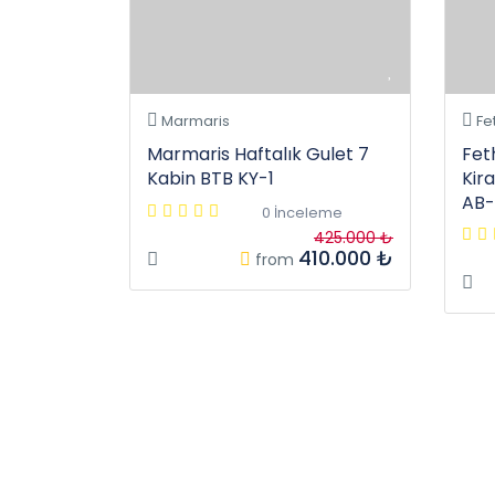
Marmaris
Fe
Marmaris Haftalık Gulet 7
Fet
Kabin BTB KY-1
Kir
AB-
0 İnceleme
425.000 ₺
410.000 ₺
from