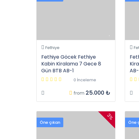
Fethiye
Fe
Fethiye Göcek Fethiye
Fet
Kabin Kiralama 7 Gece 8
Kir
Gün BTB AB-1
AB-
0 İnceleme
25.000 ₺
from
3%
Öne çıkan
Öne 