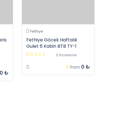
Fethiye
ris
Fethiye Göcek Haftalık
Gulet 6 Kabin BTB TY-1
0 İnceleme
0 ₺
from
00 ₺