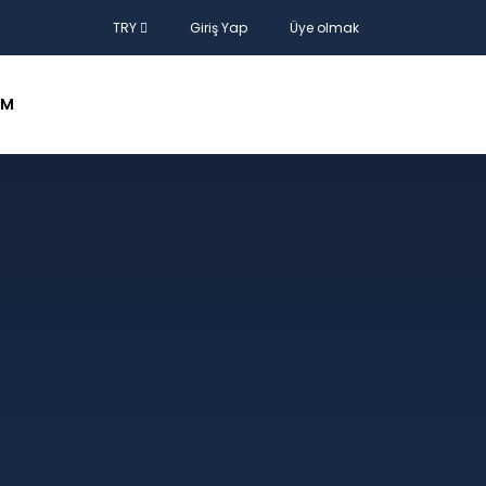
TRY
Giriş Yap
Üye olmak
IM