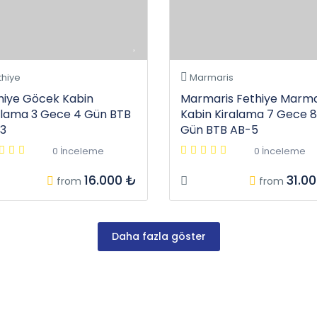
thiye
Marmaris
hiye Göcek Kabin
Marmaris Fethiye Marma
alama 3 Gece 4 Gün BTB
Kabin Kiralama 7 Gece 8
3
Gün BTB AB-5
0 İnceleme
0 İnceleme
16.000 ₺
31.0
from
from
Daha fazla göster