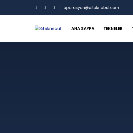
operasyon@biteknebul.com
ANA SAYFA
TEKNELER