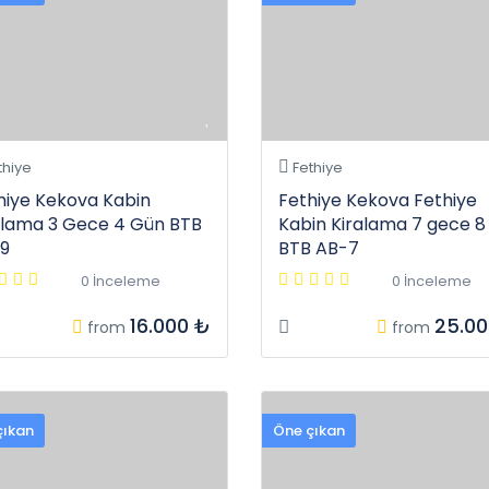
thiye
Fethiye
hiye Kekova Kabin
Fethiye Kekova Fethiye
alama 3 Gece 4 Gün BTB
Kabin Kiralama 7 gece 8
9
BTB AB-7
0 İnceleme
0 İnceleme
16.000 ₺
25.00
from
from
çıkan
Öne çıkan